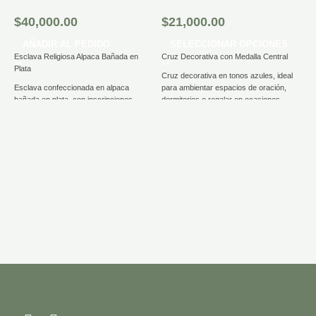
$
40,000.00
$
21,000.00
AÑADIR AL PEDIDO
SELECCIONAR OPCIONES
Esclava Religiosa Alpaca Bañada en
Cruz Decorativa con Medalla Central
Plata
Cruz decorativa en tonos azules, ideal
Esclava confeccionada en alpaca
para ambientar espacios de oración,
bañada en plata, con inscripciones
dormitorios o regalar en ocasiones
M
religiosas grabadas.
especiales.
S
Su diseño es sencillo, elegante y
En el centro posee una medalla metálica
cómodo para uso cotidiano. Un
con diseño religioso. Ideal para
$
accesorio que combina significado
comuniones, confirmaciones, bautismos
espiritual, calidad y estilo.
o como presente religioso.
M
qu
P