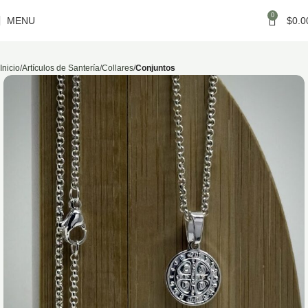
0
MENU
$
0.0
Inicio
Artículos de Santería
Collares
Conjuntos