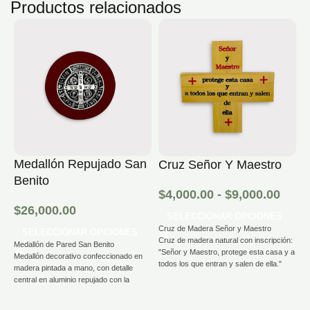
Productos relacionados
Medallón Repujado San
Cruz Señor Y Maestro
C
Benito
D
$
4,000.00
-
$
9,000.00
$
26,000.00
$
SELECCIONAR OPCIONES
Cruz de Madera Señor y Maestro
SELECCIONAR OPCIONES
Cruz de madera natural con inscripción:
Medallón de Pared San Benito
C
"Señor y Maestro, protege esta casa y a
Medallón decorativo confeccionado en
todos los que entran y salen de ella."
Cr
madera pintada a mano, con detalle
p
central en aluminio repujado con la
Diseño sencillo y cálido, ideal para
do
tradicional imagen de la Medalla de San
colocar en la entrada del hogar,
es
Benito.
habitaciones o espacios de oración.