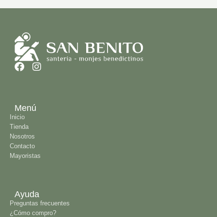
En
Cada pieza está trabajada
co
artesanalmente, lo que le aporta un
c
acabado único y especial.
o 
Disponible en distintos colores.
Menú
Inicio
Tienda
Nosotros
Contacto
Mayoristas
Ayuda
Preguntas frecuentes
¿Cómo compro?