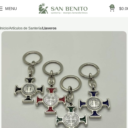
0
MENU
$
0.0
Inicio
Artículos de Santería
Llaveros