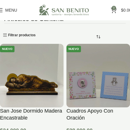
0
MENU
$
0.0
Artículos de Santería
Inicio
Artículos de Santería
Filtrar productos
NUEVO
NUEVO
San Jose Dormido Madera
Cuadros Apoyo Con
Encastrable
Oración