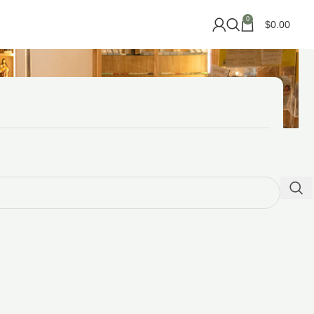
0
$
0.00