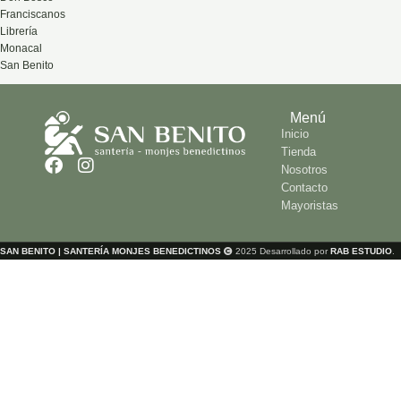
Franciscanos
Librería
Monacal
San Benito
Menú
Inicio
Tienda
Nosotros
Contacto
Mayoristas
SAN BENITO | SANTERÍA MONJES BENEDICTINOS
2025 Desarrollado por
RAB ESTUDIO
.