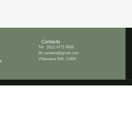
Contacto
Tel.: (011) 4771-9505
ifb.santeria@gmail.com
Villanueva 929, CABA