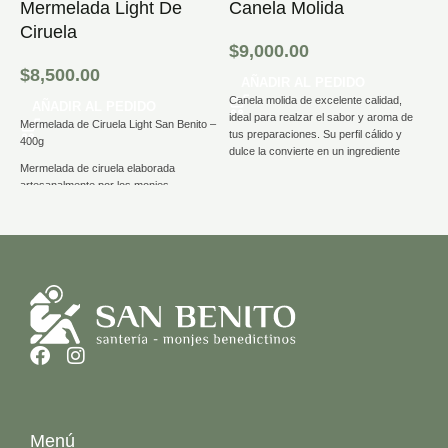
Mermelada Light De
Canela Molida
C
Ciruela
N
$
9,000.00
$
8,500.00
$
AÑADIR AL PEDIDO
Canela molida de excelente calidad,
AÑADIR AL PEDIDO
ideal para realzar el sabor y aroma de
Mermelada de Ciruela Light San Benito –
C
tus preparaciones. Su perfil cálido y
400g
ar
dulce la convierte en un ingrediente
A
Mermelada de ciruela elaborada
imprescindible en repostería, bebidas y
ce
artesanalmente por los monjes
diversas recetas tanto dulces como
re
benedictinos de la Abadía de Jauregui,
saladas. Presentada en envase práctico
co
Luján. Preparada siguiendo recetas
de 150 gramos, que permite una mejor
in
tradicionales que conservan el sabor
conservación del producto y facilita su
5
auténtico y la textura natural de la fruta.
uso diario en la cocina.
Es una opción light, ya que está
endulzada con jugo de uva concentrado,
logrando un dulzor equilibrado sin
azúcar agregada.
Menú