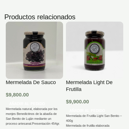
Productos relacionados
Mermelada De Sauco
Mermelada Light De
M
Frutilla
M
$
9,800.00
$
9,900.00
$
AÑADIR AL PEDIDO
Mermelada natural, elaborada por los
AÑADIR AL PEDIDO
monjes Benedictinos de la abadía de
Mermelada de Frutilla Light San Benito –
Me
San Benito de Luján mediante un
400g
m
proceso artesanal.Presentación 454gr.
Mermelada de frutilla elaborada
S