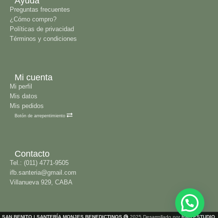
Ayuda
Preguntas frecuentes
¿Cómo compro?
Políticas de privacidad
Términos y condiciones
Mi cuenta
Mi perfil
Mis datos
Mis pedidos
Botón de arrepentimiento
Contacto
Tel.: (011) 4771-9505
ifb.santeria@gmail.com
Villanueva 929, CABA
SAN BENITO | SANTERÍA MONJES BENEDICTINOS
2025 Desarrollado por
RAB ESTUDIO
.