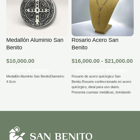
Medallón Aluminio San
Rosario Acero San
R
Benito
Benito
$
$
10,000.00
$
16,000.00
-
$
21,000.00
R
AÑADIR AL PEDIDO
SELECCIONAR OPCIONES
im
Medallón Aluminio San BenitoDiametro:
Rosario de acero quirúrgico San
e
4.5cm.
Benito.Rosario confeccionado en acero
a
quirúrgico, ideal para uso diario.
en
Presenta cuentas metálicas, brindando
de
una terminación moderna y delicada.
p
Incluye medalla de San Benito con la
to
tradicional cruz y simbología
característica, además de cruz colgante
a tono, formando un diseño sobrio y
significativo.
Perfecto para quienes buscan un
rosario con excelente calidad y mayor