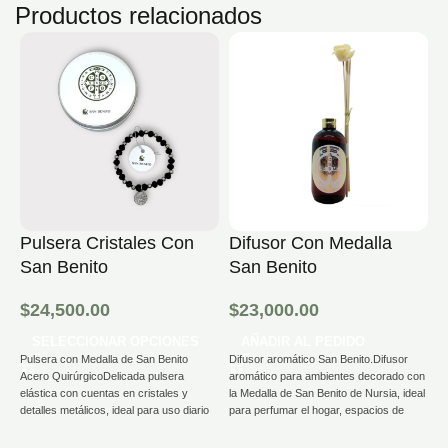
Productos relacionados
Pulsera Cristales Con
Difusor Con Medalla
R
San Benito
San Benito
$
$
24,500.00
$
23,000.00
R
SELECCIONAR OPCIONES
AÑADIR AL PEDIDO
fo
Pulsera con Medalla de San Benito
Difusor aromático San Benito.Difusor
Be
Acero QuirúrgicoDelicada pulsera
aromático para ambientes decorado con
lu
elástica con cuentas en cristales y
la Medalla de San Benito de Nursia, ideal
C
detalles metálicos, ideal para uso diario
para perfumar el hogar, espacios de
pl
o como regalo con significado cristiano.
oración o oficinas.Su formato con
sa
Cuenta con medalla de San Benito
varillas difusoras permite que la