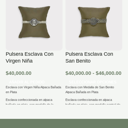
Pulsera Esclava Con
Pulsera Esclava Con
P
Virgen Niña
San Benito
F
$
40,000.00
$
40,000.00
-
$
46,000.00
$
AÑADIR AL PEDIDO
SELECCIONAR OPCIONES
Esclava con Virgen Niña Alpaca Bañada
Esclava con Medalla de San Benito
E
en Plata
Alpaca Bañada en Plata
Pl
Esclava confeccionada en alpaca
Esclava confeccionada en alpaca
E
bañada en plata, con medalla de la
bañada en plata, con medalla central de
ba
Virgen Niña y un acabado totalmente liso
San Benito y delicado diseño grabado en
re
para resaltar la presencia de la Virgen.
relieve en toda la pulsera.
Su
Un complemento que une fe, diseño y
Su estilo combina un acabado artesanal
c
calidad en una sola pieza.
con detalles decorativos que realzan la
a