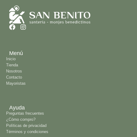
pieza, brindando un toque elegante y
es
significativo.
La medalla de San Benito, símbolo
tradicional de protección, se integra
armoniosamente al diseño,
convirtiéndola en un accesorio ideal
para uso diario o para regalar en
ocasiones especiales.
Menú
Inicio
Tienda
Nosotros
Contacto
Mayoristas
Ayuda
Preguntas frecuentes
¿Cómo compro?
Políticas de privacidad
Términos y condiciones