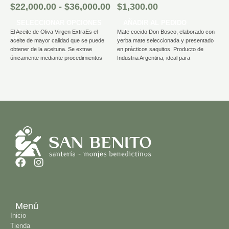
$
$
22,000.00
-
$
36,000.00
$
1,300.00
SELECCIONAR OPCIONES
AÑADIR AL PEDIDO
V
El Aceite de Oliva Virgen ExtraEs el
Mate cocido Don Bosco, elaborado con
m
aceite de mayor calidad que se puede
yerba mate seleccionada y presentado
re
obtener de la aceituna. Se extrae
en prácticos saquitos. Producto de
Pr
únicamente mediante procedimientos
Industria Argentina, ideal para
ma
mecánicos en frío, sin el uso de calor ni
acompañar desayunos o meriendas.
e
productos químicos, lo que garantiza
Contenido: 25 saquitos.
ro
que conserve todas las propiedades
pe
nutricionales, el sabor y el aroma de la
S
fruta.Laborado por los Salesianos de
r
Don Bosco en Mendoza.
ca
Menú
Inicio
Tienda