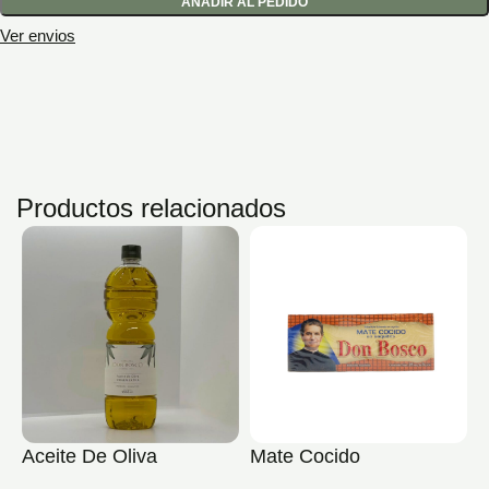
AÑADIR AL PEDIDO
Ver envios
Productos relacionados
V
Aceite De Oliva
Mate Cocido