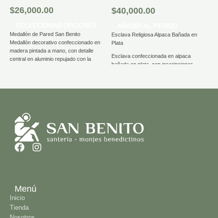
$
26,000.00
$
40,000.00
C
SELECCIONAR OPCIONES
AÑADIR AL PEDIDO
Cr
Medallón de Pared San Benito
Esclava Religiosa Alpaca Bañada en
"
Medallón decorativo confeccionado en
Plata
to
madera pintada a mano, con detalle
Esclava confeccionada en alpaca
central en aluminio repujado con la
Di
bañada en plata, con inscripciones
tradicional imagen de la Medalla de San
co
religiosas grabadas.
Benito.
ha
Su diseño es sencillo, elegante y
Cada pieza está trabajada
cómodo para uso cotidiano. Un
artesanalmente, lo que le aporta un
accesorio que combina significado
acabado único y especial.
espiritual, calidad y estilo.
Disponible en distintos colores.
Menú
Inicio
Tienda
Nosotros