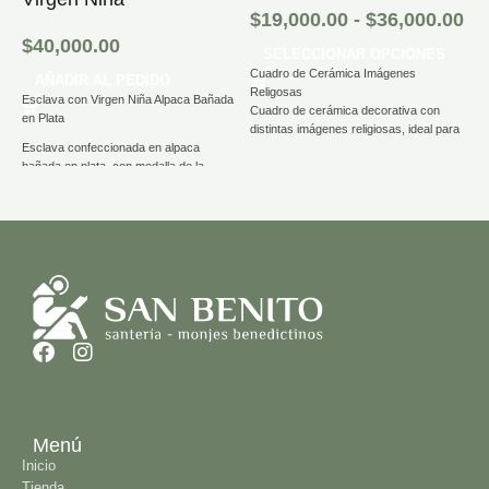
$
19,000.00
-
$
36,000.00
$
40,000.00
$
SELECCIONAR OPCIONES
Cuadro de Cerámica Imágenes
AÑADIR AL PEDIDO
Religosas
Esclava con Virgen Niña Alpaca Bañada
R
Cuadro de cerámica decorativa con
en Plata
c
distintas imágenes religiosas, ideal para
na
Esclava confeccionada en alpaca
acompañar espacios de oración o
Be
bañada en plata, con medalla de la
ambientar el hogar con un mensaje de
lo
Virgen Niña y un acabado totalmente liso
fe.
si
para resaltar la presencia de la Virgen.
pr
Listo para colgar fácilmente en pared.
l
Un complemento que une fe, diseño y
calidad en una sola pieza.
Menú
Inicio
Tienda