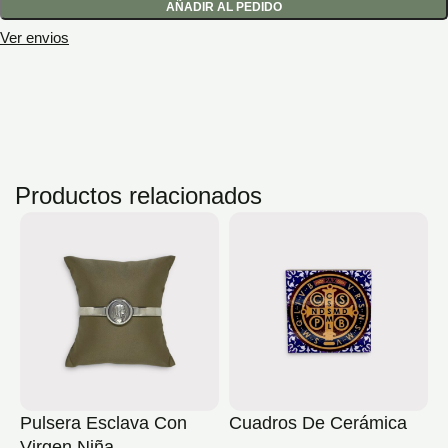
AÑADIR AL PEDIDO
Ver envios
Productos relacionados
Pulsera Esclava Con
Cuadros De Cerámica
R
Virgen Niña
B