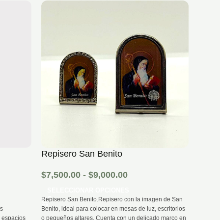
¡DEST
Repisero San Benito
Meda
$
7,500.00
-
$
9,000.00
$
8,6
SELECCIONAR OPCIONES
SEL
Repisero San Benito.Repisero con la imagen de San
Medallo
as
Benito, ideal para colocar en mesas de luz, escritorios
doble, 
r espacios
o pequeños altares. Cuenta con un delicado marco en
santo en