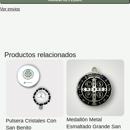
AÑADIR AL PEDIDO
Ver envios
Productos relacionados
Medallón Metal
Pulsera Cristales Con
D
Esmaltado Grande San
San Benito
S