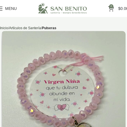
0
MENU
$
0.0
Inicio
Artículos de Santería
Pulseras