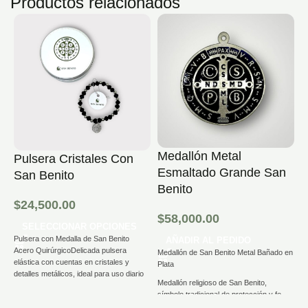
Productos relacionados
Medallón Metal
Pulsera Cristales Con
C
Esmaltado Grande San
San Benito
$
Benito
$
24,500.00
$
58,000.00
C
SELECCIONAR OPCIONES
R
Pulsera con Medalla de San Benito
AÑADIR AL PEDIDO
C
Acero QuirúrgicoDelicada pulsera
Medallón de San Benito Metal Bañado en
di
elástica con cuentas en cristales y
Plata
a
detalles metálicos, ideal para uso diario
a
Medallón religioso de San Benito,
o como regalo con significado cristiano.
fe
símbolo tradicional de protección y fe
Cuenta con medalla de San Benito
cristiana. Está confeccionado en metal