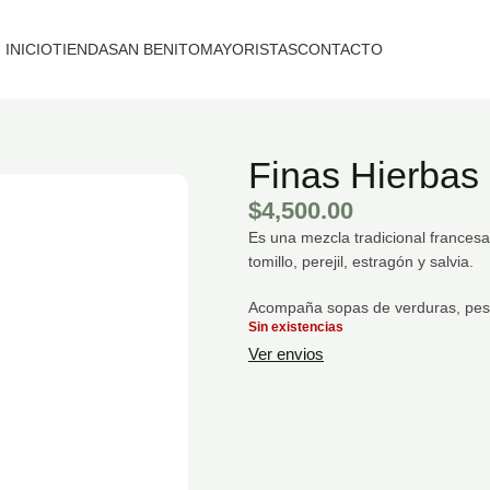
INICIO
TIENDA
SAN BENITO
MAYORISTAS
CONTACTO
Finas Hierbas
$
4,500.00
Es una mezcla tradicional frances
tomillo, perejil, estragón y salvia.
Acompaña sopas de verduras, pesc
Sin existencias
Ver envios