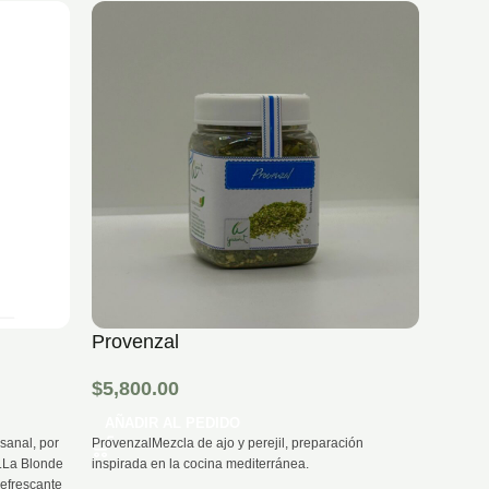
¡DEST
Provenzal
Rome
$
5,800.00
$
5,2
AÑADIR AL PEDIDO
AÑAD
sanal, por
ProvenzalMezcla de ajo y perejil, preparación
El Romer
.La Blonde
inspirada en la cocina mediterránea.
verdes 
refrescante
flores.