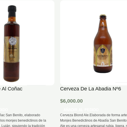
é Al Coñac
Cerveza De La Abadia Nº6
$
6,000.00
DIDO
AÑADIR AL PEDIDO
ñac San Benito, elaborado
Cerveza Blond Ale.Elaborada de forma arte
los monjes benedictinos de la
Monjes Benedictinos de Abadía San Benito
 Luján, siguiendo la tradición
Ale es una cerveza artesanal rubia, ligera, 