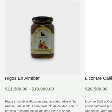
Higos En Almíbar
Licor De Caf
$
11,500.00
-
$
19,900.00
$
28,500.00
SELECCIONAR OPCIONES
AÑADIR AL PE
Higos en almbíar.Higos en almbíar elaborados en la
Licor de Café al Co
Abadía San Benito. Es un producto de calidad, con un
artesanalmente por 
proceso artesanal en su totalidad y con el sabor
Abadía de Jáuregui,