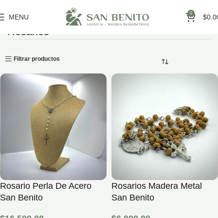
0
MENU
$
0.0
Rosarios
Inicio
Artículos de Santería
Rosarios
Filtrar productos
Rosario Perla De Acero
Rosarios Madera Metal
San Benito
San Benito