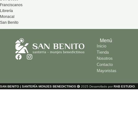
Franciscanos
Librería
Monacal
San Benito
Menú
Inicio
Tienda
Nosotros
Contacto
Mayoristas
SAN BENITO | SANTERÍA MONJES BENEDICTINOS
2025 Desarrollado por
RAB ESTUDIO
.