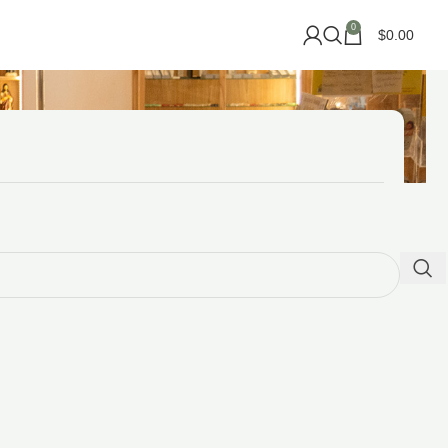
0
$
0.00