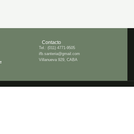
Contacto
Tel.: (011) 4771-9505
ifb.santeria@gmail.com
Villanueva 929, CABA